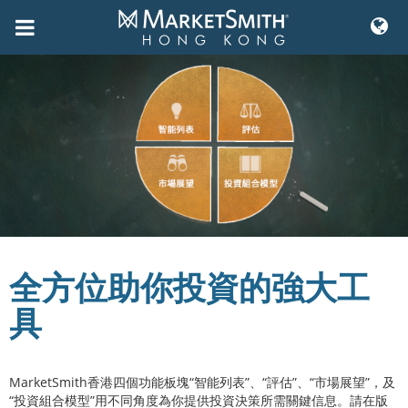
Skip
to
content
全方位助你投資的強大工
具
MarketSmith香港四個功能板塊“智能列表”、“評估”、“市場展望”，及
“投資組合模型”用不同角度為你提供投資決策所需關鍵信息。請在版