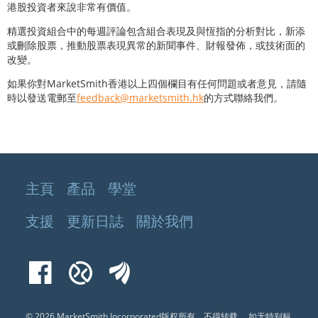
港股投資者來說非常有價值。
精選投資組合中的每週評論包含組合表現及與恆指的分析對比，新添
或刪除股票，推動股票表現異常的新聞事件、財報發佈，或技術面的
改變。
如果你對MarketSmith香港以上四個欄目有任何問題或者意見，請隨
時以發送電郵至
feedback@marketsmith.hk
的方式聯絡我們。
主頁
產品
學堂
支援
更新日誌
關於我們
Facebook
Xueqiu
EastMoney
© 2026 MarketSmith Incorporated版权所有，不得转载。
如无特别标