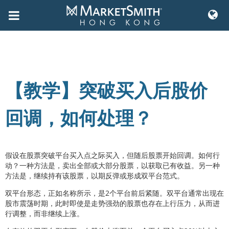
Skip
to
content
【教学】突破买入后股价
回调，如何处理？
假设在股票突破平台买入点之际买入，但随后股票开始回调。如何行
动？一种方法是，卖出全部或大部分股票，以获取已有收益。另一种
方法是，继续持有该股票，以期反弹或形成双平台范式。
双平台形态，正如名称所示，是2个平台前后紧随。双平台通常出现在
股市震荡时期，此时即使是走势强劲的股票也存在上行压力，从而进
行调整，而非继续上涨。