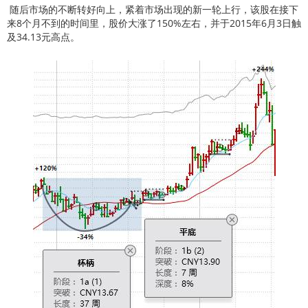
随后市场的不断转好向上，紧着市场出现的新一轮上行，该股在接下
来8个月不到的时间里，股价大涨了150%左右，并于2015年6月3日触
及34.13元高点。