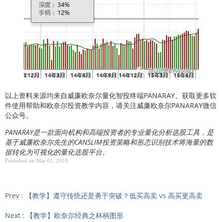
以上资料来源均来自威廉欧奈尔量化智投终端PANARAY。获取更多软
件使用帮助和欧奈尔投资教学内容，请关注威廉欧奈尔PANARAY微信
公众号。
PANARAY是一款面向机构和高端投资者的专业量化分析选股工具，是
基于威廉欧奈尔先生的CANSLIM投资策略和形态识别技术将海量的数
据转化为可视化的量化选股平台。
Published on Mar 01, 2018
Prev
:
【教学】遵守传统还是勇于突破？低买高卖 vs 高买更高卖
Next
:
【教学】欧奈尔经典之杯柄图形