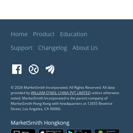
Home
Product
Education
Support
Changelog
About Us
Facebook
Xueqiu
EastMoney
© 2026 MarketSmith Incorporated. All Rights Reserved.
All data
provided by
WILLIAM O'NEIL CHINA PVT LIMITED
unless otherwise
noted. MarketSmith Incorporated is the parent company of
MarketSmith Hong Kong with headquarters at 12655 Beatrice
Street, Los Angeles, CA 90066.
MarketSmith Hongkong