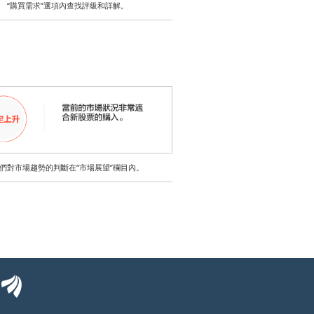
“購買需求”選項內查找評級和詳解。
們對市場趨勢的判斷在“市場展望”欄目內。
eqiu
EastMoney