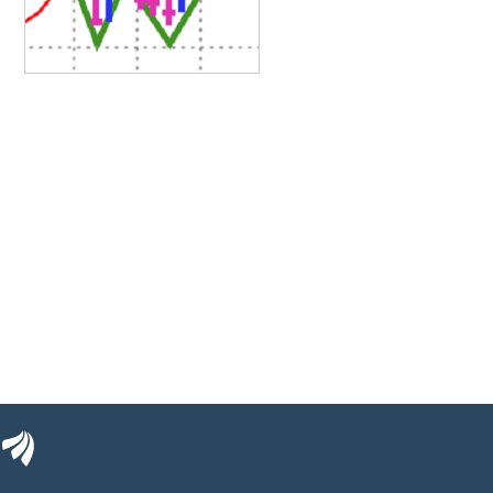
eqiu
EastMoney