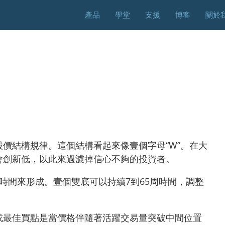
Skip
產品
學堂
支援
博客
關於
to
content
價結構規律。這個結構看起來像壹個字母“W”。在大
會創新低，以此來過濾掉信心不夠的投資者。
時間來形成。壹個雙底可以持續7到65周時間，調整
或最佳買點是當價格伴隨著活躍交易量突破中間位置