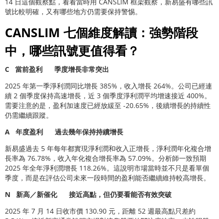
14 日這個觀察點，看看當時用 CANSLIM 框架觀察，新易盛有哪些訊
號比較明確，又有哪些地方仍需要保持警惕。
CANSLIM 七個維度解讀：強勢階段
中，哪些訊號更值得看？
C
當前盈利
季度增長非常突出
2025 年第一季淨利潤同比增長 385%，收入增長 264%。公司已經連
續 2 個季度保持高速增長，近 3 個季度淨利潤平均增速接近 400%。
需要注意的是，盈利加速度已經放緩至 -20.65%，後續增長的持續性
仍需繼續跟蹤。
A
年度盈利
過去幾年保持持續增長
新易盛過去 5 年每年都實現淨利潤和收入正增長，淨利潤年化複合增
長率為 76.78%，收入年化複合增長率為 57.09%。分析師一致預期
2025 年全年淨利潤增長 118.26%。這說明市場當時並不只是看單個
季度，而是在評估公司未來一段時間的盈利能否繼續維持較高增長。
N
新高／新催化
接近高點，但仍要看能否有效突破
2025 年 7 月 14 日收市價 130.90 元，距離 52 週最高點只差約