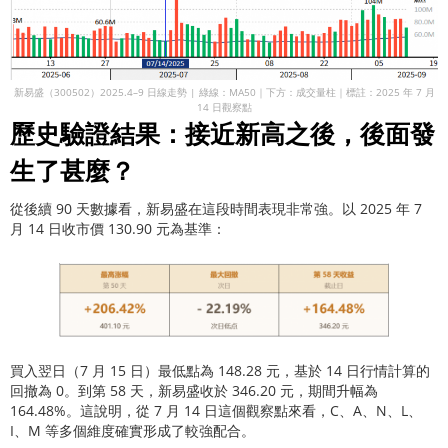
新易盛（300502）2025.4–9 日線走勢 | 綠線：MA50｜下方：成交量柱｜標註：2025 年 7 月
14 日觀察點
歷史驗證結果：接近新高之後，後面發
生了甚麼？
從後續 90 天數據看，新易盛在這段時間表現非常強。以 2025 年 7
月 14 日收市價 130.90 元為基準：
買入翌日（7 月 15 日）最低點為 148.28 元，基於 14 日行情計算的
回撤為 0。到第 58 天，新易盛收於 346.20 元，期間升幅為
164.48%。這說明，從 7 月 14 日這個觀察點來看，C、A、N、L、
I、M 等多個維度確實形成了較強配合。