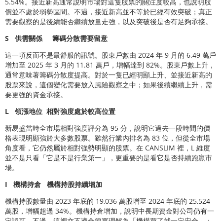
5.54%。接近新高通常說明市場對這隻股票的關注度較高，也說明股
價並不處於弱勢區間。不過，接近新高並不等於已經有效突破；真正
需要觀察的是後續能否繼續放量走強，以及突破後是否有足夠承接。
S
供需關係
籌碼分散需要留意
這一項反而不是最舒服的訊號。股東戶數由 2024 年 9 月的 6.49 萬戶
增加至 2025 年 3 月的 11.81 萬戶，增幅達到 82%。股東戶數上升，
通常意味著籌碼分散度提高。對於一隻已經明顯上升、並接近新高的
股票來說，這個變化需要放入風險觀察之中；如果後續繼續上升，需
要更強的資金承接。
L
領漲地位
相對強度處於較高位置
新易盛當時全市場相對強度評分為 95 分，說明它過去一段時間的價
格表現明顯強於大多數股票。雖然行業內排名為 83 位，但從全市場
角度看，它仍然屬於相對強勢明顯的股票。在 CANSLIM 裡，L 維度
並不是只看「它是不是行業第一」，更重要的是看它是否持續跑贏市
場。
I
機構持倉
機構持股持續增加
機構持股數量由 2023 年底的 19,036 萬股增至 2024 年底的 25,524
萬股，增幅超過 34%。機構持倉增加，說明中長期資金對公司仍有一
定認可。不過，這裡亦不適合簡單理解為「機構買了就一定安全」；