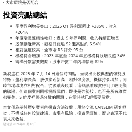
• 大市環境是否配合
投資亮點總結
季度盈利增長突出：2025 Q1 淨利潤同比 +385%，收入
+264%
年度增長連續性較好：過去 5 年淨利潤、收入持續正增長
股價接近新高：觀察日距離 52 週高點約 5.54%
相對強度較高：全市場 RS 評分 95 分
機構持倉增加：2023 年底至 2024 年底機構持股增長超 34%
籌碼分散需要觀察：股東戶數半年內增幅達 82%
新易盛在 2025 年 7 月 14 日這個時間點，呈現出比較典型的強勢股
特徵：盈利增長高、股價接近新高、相對強度強、機構持倉增加，同
時市場環境亦相對配合。從後續表現看，這些訊號確實得到了較明顯
的驗證。但這個案例同樣提醒我們：即使是強勢股，也不是所有維度
都完美。S 維度裡籌碼分散的問題，在當時就已經需要留意。
本文僅為基於歷史案例的投資方法複盤，用於交流 CANSLIM 研究框
架，不構成任何投資建議。市場有風險，投資需謹慎，歷史表現不代
表未來收益。
發佈於2026年05月18日