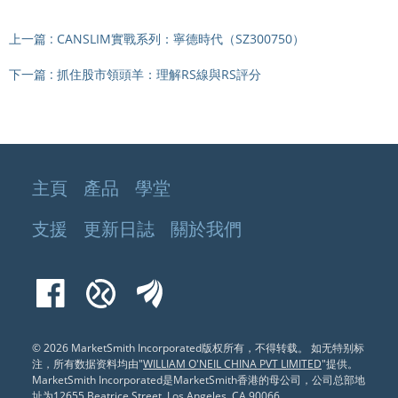
上一篇
:
CANSLIM實戰系列：寧德時代（SZ300750）
下一篇
:
抓住股市領頭羊：理解RS線與RS評分
主頁
產品
學堂
支援
更新日誌
關於我們
Facebook
Xueqiu
EastMoney
© 2026 MarketSmith Incorporated版权所有，不得转载。
如无特别标
注，所有数据资料均由"
WILLIAM O'NEIL CHINA PVT LIMITED
"提供。
MarketSmith Incorporated是MarketSmith香港的母公司，公司总部地
址为12655 Beatrice Street, Los Angeles, CA 90066
。