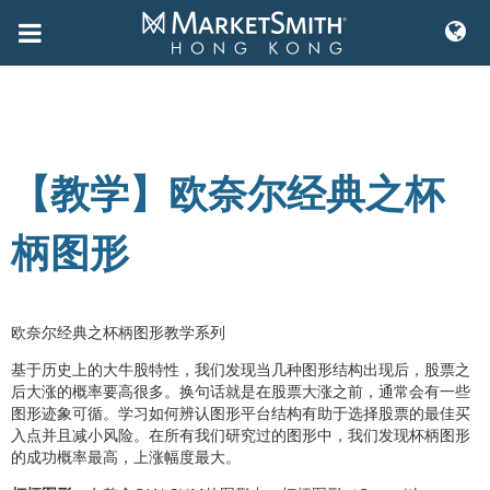
Skip
to
content
【教学】欧奈尔经典之杯
柄图形
欧奈尔经典之杯柄图形教学系列
基于历史上的大牛股特性，我们发现当几种图形结构出现后，股票之
后大涨的概率要高很多。换句话就是在股票大涨之前，通常会有一些
图形迹象可循。学习如何辨认图形平台结构有助于选择股票的最佳买
入点并且减小风险。在所有我们研究过的图形中，我们发现杯柄图形
的成功概率最高，上涨幅度最大。