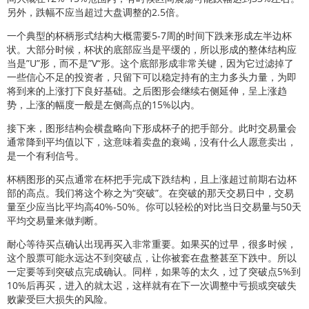
另外，跌幅不应当超过大盘调整的2.5倍。
一个典型的杯柄形式结构大概需要5-7周的时间下跌来形成左半边杯
状。大部分时候，杯状的底部应当是平缓的，所以形成的整体结构应
当是”U”形，而不是”V“形。这个底部形成非常关键，因为它过滤掉了
一些信心不足的投资者，只留下可以稳定持有的主力多头力量，为即
将到来的上涨打下良好基础。之后图形会继续右侧延伸，呈上涨趋
势，上涨的幅度一般是左侧高点的15%以内。
接下来，图形结构会横盘略向下形成杯子的把手部分。此时交易量会
通常降到平均值以下，这意味着卖盘的衰竭，没有什么人愿意卖出，
是一个有利信号。
杯柄图形的买点通常在杯把手完成下跌结构，且上涨超过前期右边杯
部的高点。我们将这个称之为“突破”。在突破的那天交易日中，交易
量至少应当比平均高40%-50%。你可以轻松的对比当日交易量与50天
平均交易量来做判断。
耐心等待买点确认出现再买入非常重要。如果买的过早，很多时候，
这个股票可能永远达不到突破点，让你被套在盘整甚至下跌中。所以
一定要等到突破点完成确认。同样，如果等的太久，过了突破点5%到
10%后再买，进入的就太迟，这样就有在下一次调整中亏损或突破失
败蒙受巨大损失的风险。